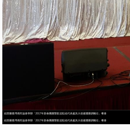
紐西蘭臺灣僑民協會舉辦「2017年新春團圓暨歡送駐紐代表處吳大使建國榮調離任」餐會
紐西蘭臺灣僑民協會舉辦「2017年新春團圓暨歡送駐紐代表處吳大使建國榮調離任」餐會