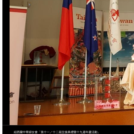
紐西蘭中華婦女會「第十一／十二屆交接典禮暨十九週年慶活動」