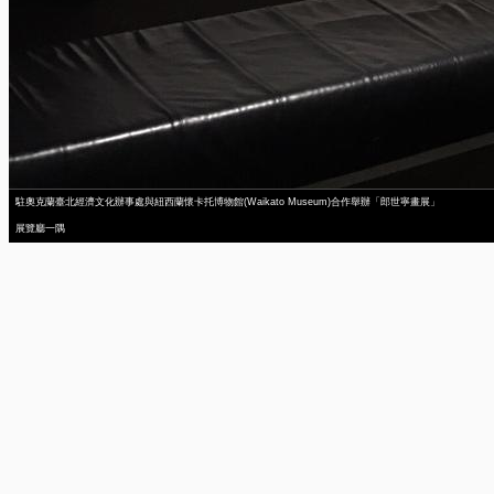
駐奧克蘭臺北經濟文化辦事處與紐西蘭懷卡托博物館(Waikato Museum)合作舉辦「郎世寧畫展」
展覽廳一隅