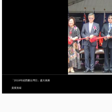
「2018年紐西蘭台灣日」盛大揭幕
貴賓剪綵