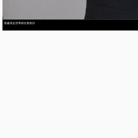
劉處長赴世華婦女會致詞