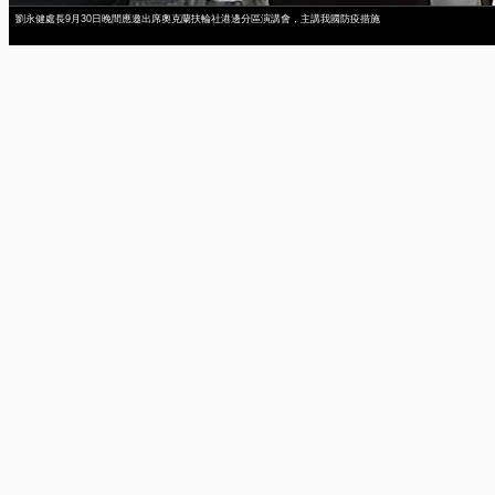
劉永健處長9月30日晚間應邀出席奧克蘭扶輪社港邊分區演講會，主講我國防疫措施