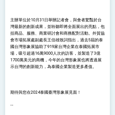
位實力，達成固邦榮邦目標
外交部長林佳龍主持第35次「參與亞太經濟合作
策略小組」跨部會會議
民調顯示多數國人滿意政府外交表現，高度支持
主辦單位於10月31日舉辦記者會，與會者驚豔於台
「總合外交」與台歐美日關係深化
灣最新的創新成果，並聆聽即將全面展出的亮點，包
總統以「韌性之島，希望之光」為題發表2026新
年談話
括商品、服務、商業研討會和商務配對活動。外貿協
總統主持「守護民主台灣國安行動方案」記者
會市場拓展處副處長王信雄致詞指出，過去5屆的泰
會 強調以實力守護台海和平 以決心掌握國家
國台灣形象展協助了919家台灣企業在泰國拓展市
命運
變局中 奮起的新臺灣 總統發表國慶演說
場，吸引超過16萬9000人次的訪客，並製造了3億
總統發表執政周年談話 盼面對未來挑戰 堅持
1700萬美元的商機，今年的台灣形象展也將透過展
團結 迎風轉型 穩健前行
示台灣的創新能力，為泰國企業製造更多產值。
賴總統就職演說影片
總統重要談話
外交部重要言論
期待與您在2024泰國臺灣形象展見面！
我國政府將在美國亞利桑納州設立「駐鳳凰城辦
事處」，進一步深化台美交流合作
--