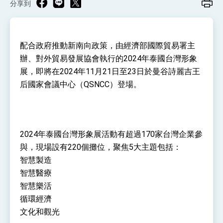
分享到
性突破 總統強調將以3大面向加速臺灣經濟轉型
升級 籲請立院全力支持並盡速通過
臺美簽署「對等貿易協定」確立對等關稅15%且不
疊加 我輸美2072項產品豁免對等關稅
總統接受「法新社」（AFP）專訪內容
配合政府推動新南向政策，由經濟部國際貿易署主
辦、對外貿易發展協會執行的2024年泰國台灣形象
外交部長林佳龍於《外交事務》撰文指出：自由
世界 需要台灣，團結合作方能守護繁榮
展，即將在2024年11月21日至23日於曼谷詩麗吉王
外交部長林佳龍出席《台灣光華雜誌》50週年慶
后國家會議中心（QSNCC）登場。
「見證蛻變，分享世界的光華」開幕式，期許數
位轉 型迎向下個50年
總統主持「台美經濟繁榮夥伴對話」記者會 說
明臺美合作三大戰略方向 盼與民主夥伴共同引
領 下一個世代的繁榮
外交部長林佳龍接受印尼「時代雜誌」專訪，闡
述印太安全局勢，籲深化台印尼半導體供應鏈合
2024年泰國台灣形象展活動有超過170家台灣企業參
作
外交部長林佳龍午宴歡迎美國聯邦參議員蓋耶哥
訪問團
與，現場設有220個攤位，聚焦5大主題包括：
外交部長林佳龍接見美國智庫「德國馬歇爾基金
智慧製造
會」訪問團一行，深化跨大西洋戰略夥伴關係
智慧醫療
臺美經貿談判獲階段性成果 卓揆期勉爭取時間完
智慧樂活
成「臺美對等貿易協定」簽署
卓揆：臺美關稅談判階段性結果有助臺灣取得有
循環經濟
利戰略地位 全力支持「臺美對等貿易協定」簽署
文化和觀光
外交部與數位發展部攜手合作，整合台灣雄厚數