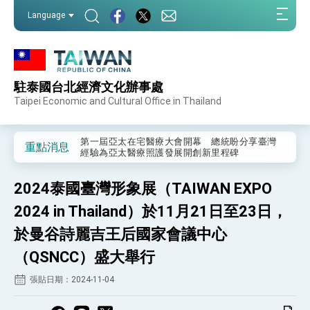
:::
Language
:::
駐泰國台北經濟文化辦事處
外交部重要言論
Taipei Economic and Cultural Office in Thailand
我國政府將在美國亞利桑納州設立「駐鳳凰城辦
事處」，進一步深化台美交流合作
第一屆亞太在宅醫療大會開幕 總統盼分享臺灣
重點消息
經驗為亞太醫療照護發展開創新里程碑
外交部發布WHA文宣影片「台灣醫療點亮世界」
及「台灣智慧醫療與健康產業展」預告短片，向
2024泰國臺灣形象展（TAIWAN EXPO
世界展現台灣守護全球健康的創新能量
總統出訪史瓦帝尼返國談話 強調臺灣人有權利
走向世界 盼與理念相近國家共同維護國際秩序
2024 in Thailand）於11月21日至23日，
堅定走向世界 賴總統抵達史瓦帝尼王國進行國是
於曼谷詩麗吉王后國家會議中心
訪問
總統與五院院長新春茶敘 盼化分歧為團結、為
（QSNCC）盛大舉行
國家邁出合作第一步
張貼日期：2024-11-04
總統農曆春節談話
台美貿易協議完成簽署達成6大目標、創5大歷史