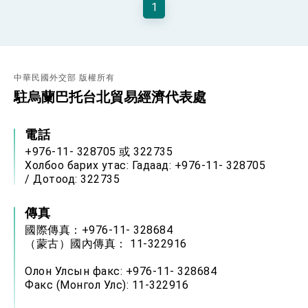
1
性突破 總統強調將以3大面向加速臺灣經濟轉型
升級 籲請立院全力支持並盡速通過
臺美簽署「對等貿易協定」確立對等關稅15%且不
疊加 我輸美2072項產品豁免對等關稅
總統接受「法新社」（AFP）專訪內容
中華民國外交部 版權所有
外交部長林佳龍於《外交事務》撰文指出：自由
世界 需要台灣，團結合作方能守護繁榮
駐烏蘭巴托台北貿易經濟代表處
外交部長林佳龍出席《台灣光華雜誌》50週年慶
「見證蛻變，分享世界的光華」開幕式，期許數
位轉 型迎向下個50年
電話
總統主持「台美經濟繁榮夥伴對話」記者會 說
明臺美合作三大戰略方向 盼與民主夥伴共同引
+976-11- 328705 或 322735
領 下一個世代的繁榮
外交部長林佳龍接受印尼「時代雜誌」專訪，闡
Холбоо барих утас: Гадаад: +976-11- 328705
述印太安全局勢，籲深化台印尼半導體供應鏈合
/ Дотоод: 322735
作
外交部長林佳龍午宴歡迎美國聯邦參議員蓋耶哥
訪問團
傳真
外交部長林佳龍接見美國智庫「德國馬歇爾基金
國際傳真：+976-11- 328684
會」訪問團一行，深化跨大西洋戰略夥伴關係
（蒙古）國內傳真： 11-322916
臺美經貿談判獲階段性成果 卓揆期勉爭取時間完
成「臺美對等貿易協定」簽署
Олон Улсын факс: +976-11- 328684
卓揆：臺美關稅談判階段性結果有助臺灣取得有
Факс (Монгол Улс): 11-322916
利戰略地位 全力支持「臺美對等貿易協定」簽署
外交部與數位發展部攜手合作，整合台灣雄厚數