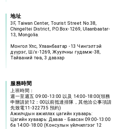
位實力，達成固邦榮邦目標
外交部長林佳龍主持第35次「參與亞太經濟合作
策略小組」跨部會會議
地址
民調顯示多數國人滿意政府外交表現，高度支持
3F, Taiwan Center, Tourist Street No.38,
「總合外交」與台歐美日關係深化
Chingeltei District, P.O.Box-1269, Ulaanbaatar-
總統以「韌性之島，希望之光」為題發表2026新
13, Mongolia.
年談話
總統主持「守護民主台灣國安行動方案」記者
Монгол Улс, Улаанбаатар -13 Чингэлтэй
會 強調以實力守護台海和平 以決心掌握國家
дүүрэг, Ш/х-1269, Жуулчны гудамж-38,
命運
變局中 奮起的新臺灣 總統發表國慶演說
Тайваний төв, 3 давхар
總統發表執政周年談話 盼面對未來挑戰 堅持
團結 迎風轉型 穩健前行
賴總統就職演說影片
服務時間
上班時間：
總統重要談話
週一至週五 09:00-13:00 以及 14:00-18:00(領務
申辦請於12：00以前抵達排隊，其他洽公事項請
外交部重要言論
先致電11-322735 預約)
我國政府將在美國亞利桑納州設立「駐鳳凰城辦
Ажилчдын ажиллах цагийн хуваарь:
事處」，進一步深化台美交流合作
Цагийн хуваарь: Даваа - Баасан 09:00-13:00
ба 14:00-18:00 (Консулын үйлчилгээг 12