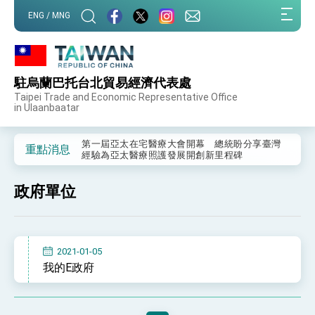
:::
ENG / MNG
:::
駐烏蘭巴托台北貿易經濟代表處
外交部重要言論
Taipei Trade and Economic Representative Office
in Ulaanbaatar
我國政府將在美國亞利桑納州設立「駐鳳凰城辦
事處」，進一步深化台美交流合作
第一屆亞太在宅醫療大會開幕 總統盼分享臺灣
重點消息
經驗為亞太醫療照護發展開創新里程碑
外交部發布WHA文宣影片「台灣醫療點亮世界」
及「台灣智慧醫療與健康產業展」預告短片，向
政府單位
世界展現台灣守護全球健康的創新能量
總統出訪史瓦帝尼返國談話 強調臺灣人有權利
走向世界 盼與理念相近國家共同維護國際秩序
堅定走向世界 賴總統抵達史瓦帝尼王國進行國是
訪問
2021-01-05
總統與五院院長新春茶敘 盼化分歧為團結、為
我的E政府
國家邁出合作第一步
總統農曆春節談話
台美貿易協議完成簽署達成6大目標、創5大歷史