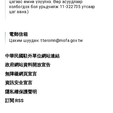
цагаас өмнө үзүүлнэ. Өөр асуудлаар
холбогдох бол урьдчилж 11-322735 утсаар
цаг авна.)
電郵信箱
Цахим шуудан:
tteromn@mofa.gov.tw
中華民國駐外單位網站連結
政府網站資料開放宣告
無障礙網頁宣言
資訊安全宣言
隱私權保護聲明
訂閱 RSS