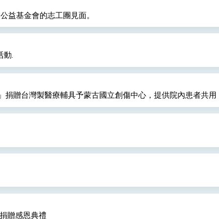
微客公益基金會的志工團見面。
：自由世界 需要台灣，團結合作方能守護繁榮
外交部長林佳龍出席《台灣光華雜誌》50週年慶「見證蛻變，分享世界的光華」開幕
活動.
會 說明臺美合作三大戰略方向 盼與民主夥伴共同引領 下一個世代的
訪，闡述印太安全局勢，籲深化台印尼半導體供應鏈合作
」捐贈台灣製醫療輔具予蒙古國立創傷中心，提供院內患者共用
臺灣重要合作夥伴
蓋耶哥訪問團
爾基金會」訪問團一行，深化跨大西洋戰略夥伴關係
時間完成「臺美對等貿易協定」簽署
取得有利戰略地位 全力支持「臺美對等貿易協定」簽署
雄厚數位實力，達成固邦榮邦目標
行捐贈感恩典禮
濟合作策略小組」跨部會會議