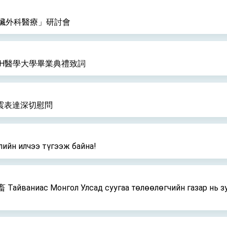
臟外科醫療」研討會
CH醫學大學畢業典禮致詞
震表達深切慰問
 илчээ түгээж байна!
онгол Улсад суугаа төлөөлөгчийн газар нь зудын