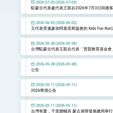
總統接受「法新社」（AFP）專訪內容
2026-07-03 (2026-07-03)
駐蒙古代表處代表王凱右2026年7月3日與
外交部長林佳龍於《外交事務》撰文指出
2026-06-02 (2026-06-02)
王代表受邀參加阿基里斯協會的 Kids Fun Run
總統主持「台美經濟繁榮夥伴對話」記者
外交部長林佳龍接受印尼「時代雜誌」專
2026-05-28 (2026-05-28)
台灣駐蒙古代表王凱右代表「普賢教育基金會
副總統接見美參議員蓋耶哥 強調美國是
外交部長林佳龍午宴歡迎美國聯邦參議員
2026-05-28 (2026-05-28)
公告
外交部長林佳龍接見美國智庫「德國馬歇
臺美經貿談判獲階段性成果 卓揆期勉爭取
2026-05-11 (2026-05-11)
2026華測公告
卓揆：臺美關稅談判階段性結果有助臺灣
外交部與數位發展部攜手合作，整合台灣
2026-05-11 (2026-05-11)
台灣有愛，千里贈輔具 蒙古身障發展總局舉
外交部長林佳龍主持第35次「參與亞太經