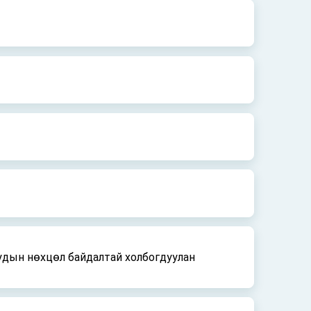
 нөхцөл байдалтай холбогдуулан