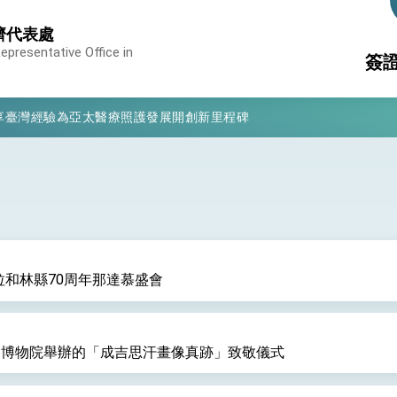
濟代表處
presentative Office in
簽
凰城辦事處」，進一步深化台美交流合作
享臺灣經驗為亞太醫療照護發展開創新里程碑
領
簽
亮世界」及「台灣智慧醫療與健康產業展」預告短片，向世界展現台灣守
簽
消
構
有權利走向世界 盼與理念相近國家共同維護國際秩序
行國是訪問
結、為國家邁出合作第一步
拉和林縣70周年那達慕盛會
大歷史性突破 總統強調將以3大面向加速臺灣經濟轉型升級 籲請立
故宮博物院舉辦的「成吉思汗畫像真跡」致敬儀式
%且不疊加 我輸美2072項產品豁免對等關稅