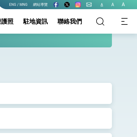
A
A
網站導覽
A
ENG / MNG
證護照
駐地資訊
聯絡我們
務最新訊息
證及入境須知
領務服務收費數額
國家相關資訊
護照
生活資訊
護全球健康的創新能量
證
保及性平諮詢機
文件證明
行事曆
院全力支持並盡速通過