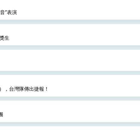
音”表演
獲獎生
B），台灣隊傳出捷報！
團