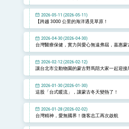
民調顯示多數國人滿意政府外交表現，高
2026-05-11 (2026-05-11)
【跨越 3000 公里的海洋遇見草原！
總統主持「守護民主台灣國安行動方案」
2026-04-30 (2026-04-30)
台灣醫療保健，實力與愛心無遠弗屆，嘉惠蒙
變局中 奮起的新臺灣 總統發表國慶演
總統發表執政周年談話 盼面對未來挑戰
2026-02-12 (2026-02-12)
賴總統就職演說影片
讓台北市立動物園的蒙古野馬陪大家一起迎接
總統重要談話
2026-01-30 (2026-01-30)
外交部重要言論
這股「台式暖流」，讓蒙古冬天變熱了！
我國政府將在美國亞利桑納州設立「駐鳳
2026-01-28 (2026-02-02)
台灣精神，愛無國界！微客志工再次啟航