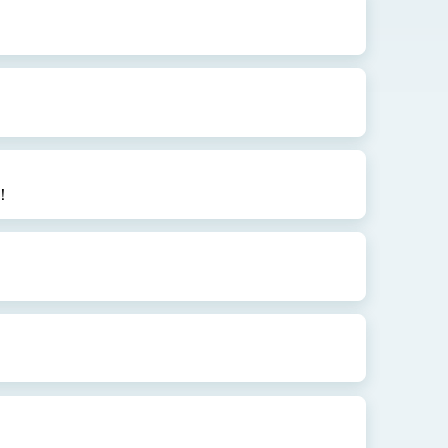
式，期許數位轉 型迎向下個50年
繁榮
！