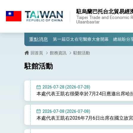
:::
駐烏蘭巴托台北貿易經
:::
外交部重要言論
Taipei Trade and Economic Re
Ulaanbaatar
我國政府將在美國亞利桑納州設立「駐鳳
重點消息
第一屆亞太在宅醫療大會開幕 總統盼分
外交部發布WHA文宣影片「台灣醫療點
回首頁
館務資訊
駐館活動
總統出訪史瓦帝尼返國談話 強調臺灣人
駐館活動
堅定走向世界 賴總統抵達史瓦帝尼王國進
總統與五院院長新春茶敘 盼化分歧為團
2026-07-28 (2026-07-28)
本處代表王凱右很榮幸於7月24日應邀出席哈
總統農曆春節談話
台美貿易協議完成簽署達成6大目標、創5
2026-07-08 (2026-07-08)
本處代表王凱右2026年7月6日出席在國立
臺美簽署「對等貿易協定」確立對等關稅15