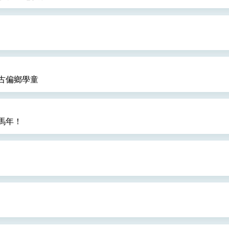
度支持「總合外交」與台歐美日關係深化
總統以「韌性之島，希望之光」為題發表2026新 年談話
記者會 強調以實力守護台海和平 以決心掌握國家命運
古偏鄉學童
說
 堅持團結 迎風轉型 穩健前行
馬年！
凰城辦事處」，進一步深化台美交流合作