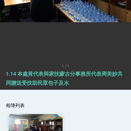
疊加 我輸美2072項產品豁免對等關稅
總統接受「法新社」（AFP）專訪內容
外交部長林佳龍於《外交事務》撰文指出：自由
世界 需要台灣，團結合作方能守護繁榮
外交部長林佳龍出席《台灣光華雜誌》50週年慶
「見證蛻變，分享世界的光華」開幕式，期許數
位轉 型迎向下個50年
總統主持「台美經濟繁榮夥伴對話」記者會 說
明臺美合作三大戰略方向 盼與民主夥伴共同引
領 下一個世代的繁榮
外交部長林佳龍接受印尼「時代雜誌」專訪，闡
述印太安全局勢，籲深化台印尼半導體供應鏈合
1 / 1
作
外交部長林佳龍午宴歡迎美國聯邦參議員蓋耶哥
1.14 本處黃代表與家扶蒙古分事務所代表周美妙共
訪問團
外交部長林佳龍接見美國智庫「德國馬歇爾基金
同贈送受扶助民眾包子及水
會」訪問團一行，深化跨大西洋戰略夥伴關係
臺美經貿談判獲階段性成果 卓揆期勉爭取時間完
成「臺美對等貿易協定」簽署
卓揆：臺美關稅談判階段性結果有助臺灣取得有
相簿列表
利戰略地位 全力支持「臺美對等貿易協定」簽署
外交部與數位發展部攜手合作，整合台灣雄厚數
位實力，達成固邦榮邦目標
外交部長林佳龍主持第35次「參與亞太經濟合作