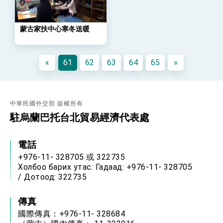
策略小組」跨部會會議
民調顯示多數國人滿意政府外交表現，高度支持
「總合外交」與台歐美日關係深化
蒙古家扶中心寒冬送暖
總統以「韌性之島，希望之光」為題發表2026新
年談話
總統主持「守護民主台灣國安行動方案」記者
«
61
62
63
64
65
»
會 強調以實力守護台海和平 以決心掌握國家
命運
變局中 奮起的新臺灣 總統發表國慶演說
總統發表執政周年談話 盼面對未來挑戰 堅持
團結 迎風轉型 穩健前行
中華民國外交部 版權所有
駐烏蘭巴托台北貿易經濟代表處
賴總統就職演說影片
總統重要談話
電話
+976-11- 328705 或 322735
外交部重要言論
Холбоо барих утас: Гадаад: +976-11- 328705
我國政府將在美國亞利桑納州設立「駐鳳凰城辦
/ Дотоод: 322735
事處」，進一步深化台美交流合作
傳真
國際傳真：+976-11- 328684