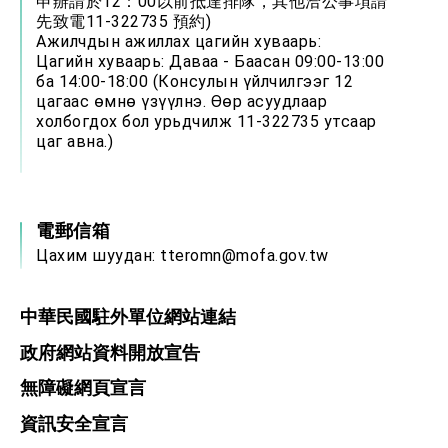
申辦請於12：00以前抵達排隊，其他洽公事項請
先致電11-322735 預約)
Ажилчдын ажиллах цагийн хуваарь:
Цагийн хуваарь: Даваа - Баасан 09:00-13:00
ба 14:00-18:00 (Консулын үйлчилгээг 12
цагаас өмнө үзүүлнэ. Өөр асуудлаар
холбогдох бол урьдчилж 11-322735 утсаар
цаг авна.)
電郵信箱
Цахим шуудан:
tteromn@mofa.gov.tw
中華民國駐外單位網站連結
政府網站資料開放宣告
無障礙網頁宣言
資訊安全宣言