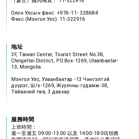
（蒙古）國內傳真： 11-322916
Олон Улсын факс: +976-11- 328684
Факс (Монгол Улс): 11-322916
地址
3F, Taiwan Center, Tourist Street No.38,
Chingeltei District, P.O.Box-1269, Ulaanbaatar-
13, Mongolia.
Монгол Улс, Улаанбаатар -13 Чингэлтэй
дүүрэг, Ш/х-1269, Жуулчны гудамж-38,
Тайваний төв, 3 давхар
服務時間
上班時間：
週一至週五 09:00-13:00 以及 14:00-18:00(領務