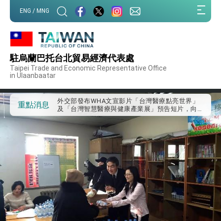
:::
ENG / MNG
:::
外交部重要言論
駐烏蘭巴托台北貿易經濟代表處
我國政府將在美國亞利桑納州設立「駐鳳凰城辦
Taipei Trade and Economic Representative Office
事處」，進一步深化台美交流合作
in Ulaanbaatar
第一屆亞太在宅醫療大會開幕 總統盼分享臺灣
經驗為亞太醫療照護發展開創新里程碑
外交部發布WHA文宣影片「台灣醫療點亮世界」
重點消息
及「台灣智慧醫療與健康產業展」預告短片，向
世界展現台灣守護全球健康的創新能量
總統出訪史瓦帝尼返國談話 強調臺灣人有權利
走向世界 盼與理念相近國家共同維護國際秩序
堅定走向世界 賴總統抵達史瓦帝尼王國進行國是
訪問
總統與五院院長新春茶敘 盼化分歧為團結、為
國家邁出合作第一步
總統農曆春節談話
台美貿易協議完成簽署達成6大目標、創5大歷史
性突破 總統強調將以3大面向加速臺灣經濟轉型
升級 籲請立院全力支持並盡速通過
臺美簽署「對等貿易協定」確立對等關稅15%且不