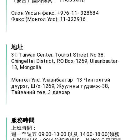
（蒙古）國內傳真： 11-322916
Олон Улсын факс: +976-11- 328684
Факс (Монгол Улс): 11-322916
地址
3F, Taiwan Center, Tourist Street No.38,
Chingeltei District, P.O.Box-1269, Ulaanbaatar-
13, Mongolia.
Монгол Улс, Улаанбаатар -13 Чингэлтэй
дүүрэг, Ш/х-1269, Жуулчны гудамж-38,
Тайваний төв, 3 давхар
服務時間
上班時間：
週一至週五 09:00-13:00 以及 14:00-18:00(領務