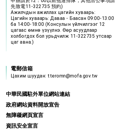
申辦請於12：00以前抵達排隊，其他洽公事項請
先致電11-322735 預約)
Ажилчдын ажиллах цагийн хуваарь:
Цагийн хуваарь: Даваа - Баасан 09:00-13:00
ба 14:00-18:00 (Консулын үйлчилгээг 12
цагаас өмнө үзүүлнэ. Өөр асуудлаар
холбогдох бол урьдчилж 11-322735 утсаар
цаг авна.)
電郵信箱
Цахим шуудан:
tteromn@mofa.gov.tw
中華民國駐外單位網站連結
政府網站資料開放宣告
無障礙網頁宣言
資訊安全宣言