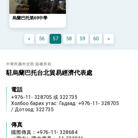
位實力，達成固邦榮邦目標
外交部長林佳龍主持第35次「參與亞太經濟合作
策略小組」跨部會會議
烏蘭巴托第69中學
民調顯示多數國人滿意政府外交表現，高度支持
「總合外交」與台歐美日關係深化
總統以「韌性之島，希望之光」為題發表2026新
«
56
57
58
59
60
»
年談話
總統主持「守護民主台灣國安行動方案」記者
會 強調以實力守護台海和平 以決心掌握國家
命運
變局中 奮起的新臺灣 總統發表國慶演說
中華民國外交部 版權所有
總統發表執政周年談話 盼面對未來挑戰 堅持
駐烏蘭巴托台北貿易經濟代表處
團結 迎風轉型 穩健前行
賴總統就職演說影片
電話
+976-11- 328705 或 322735
總統重要談話
Холбоо барих утас: Гадаад: +976-11- 328705
/ Дотоод: 322735
外交部重要言論
我國政府將在美國亞利桑納州設立「駐鳳凰城辦
傳真
事處」，進一步深化台美交流合作
國際傳真：+976-11- 328684