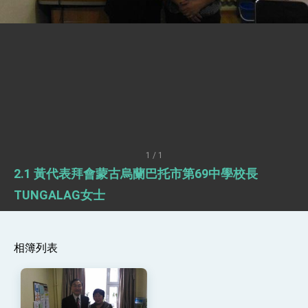
疊加 我輸美2072項產品豁免對等關稅
總統接受「法新社」（AFP）專訪內容
外交部長林佳龍於《外交事務》撰文指出：自由
世界 需要台灣，團結合作方能守護繁榮
外交部長林佳龍出席《台灣光華雜誌》50週年慶
「見證蛻變，分享世界的光華」開幕式，期許數
位轉 型迎向下個50年
總統主持「台美經濟繁榮夥伴對話」記者會 說
明臺美合作三大戰略方向 盼與民主夥伴共同引
領 下一個世代的繁榮
外交部長林佳龍接受印尼「時代雜誌」專訪，闡
述印太安全局勢，籲深化台印尼半導體供應鏈合
1 / 1
作
副總統接見美參議員蓋耶哥 強調美國是臺灣重
2.1 黃代表拜會蒙古烏蘭巴托市第69中學校長
要合作夥伴
外交部長林佳龍午宴歡迎美國聯邦參議員蓋耶哥
TUNGALAG女士
訪問團
外交部長林佳龍接見美國智庫「德國馬歇爾基金
會」訪問團一行，深化跨大西洋戰略夥伴關係
臺美經貿談判獲階段性成果 卓揆期勉爭取時間完
相簿列表
成「臺美對等貿易協定」簽署
卓揆：臺美關稅談判階段性結果有助臺灣取得有
利戰略地位 全力支持「臺美對等貿易協定」簽署
外交部與數位發展部攜手合作，整合台灣雄厚數