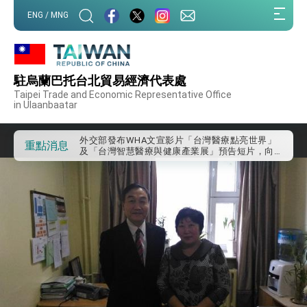
:::
ENG / MNG
:::
外交部重要言論
駐烏蘭巴托台北貿易經濟代表處
我國政府將在美國亞利桑納州設立「駐鳳凰城辦
Taipei Trade and Economic Representative Office
事處」，進一步深化台美交流合作
in Ulaanbaatar
第一屆亞太在宅醫療大會開幕 總統盼分享臺灣
經驗為亞太醫療照護發展開創新里程碑
外交部發布WHA文宣影片「台灣醫療點亮世界」
重點消息
及「台灣智慧醫療與健康產業展」預告短片，向
世界展現台灣守護全球健康的創新能量
總統出訪史瓦帝尼返國談話 強調臺灣人有權利
走向世界 盼與理念相近國家共同維護國際秩序
堅定走向世界 賴總統抵達史瓦帝尼王國進行國是
訪問
總統與五院院長新春茶敘 盼化分歧為團結、為
國家邁出合作第一步
總統農曆春節談話
台美貿易協議完成簽署達成6大目標、創5大歷史
性突破 總統強調將以3大面向加速臺灣經濟轉型
升級 籲請立院全力支持並盡速通過
臺美簽署「對等貿易協定」確立對等關稅15%且不