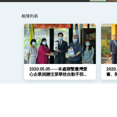
變局中 奮起的新臺灣 總統發表國慶演
相簿列表
總統發表執政周年談話 盼面對未來挑戰
賴總統就職演說影片
總統重要談話
外交部重要言論
我國政府將在美國亞利桑納州設立「駐鳳
2020.05.05-----本處聯繫臺灣愛
202
心企業捐贈汶萊華校自動手部消
書、
毒機等防疫物資
學