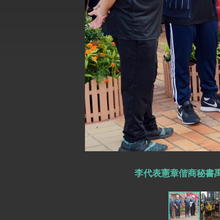
總統主持「台美經濟繁榮夥伴對話」記者
外交部長林佳龍接受印尼「時代雜誌」專
外交部長林佳龍午宴歡迎美國聯邦參議員
外交部長林佳龍接見美國智庫「德國馬歇
臺美經貿談判獲階段性成果 卓揆期勉爭取
卓揆：臺美關稅談判階段性結果有助臺灣
外交部與數位發展部攜手合作，整合台灣
外交部長林佳龍主持第35次「參與亞太經
李代表憲章偕商秘書禹
民調顯示多數國人滿意政府外交表現，高
總統主持「守護民主台灣國安行動方案」