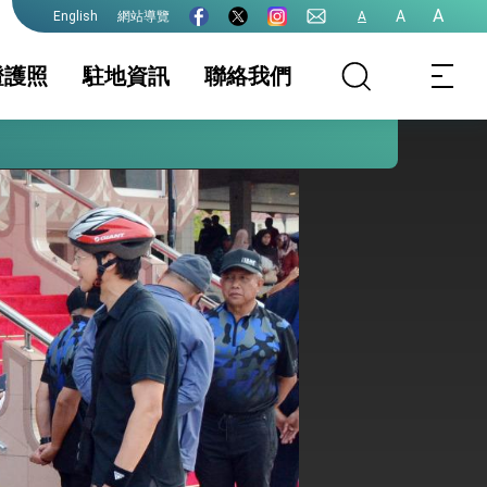
A
A
網站導覽
A
English
證護照
駐地資訊
聯絡我們
護全球健康的創新能量
務服務簡介
家相關資訊
領務新聞與訊息
簽證及入境須知
護照
生活資訊
證
保及性平諮詢機
文件證明
行事曆
台灣地區無戶籍國
民
港澳人士
其他及下載專區
院全力支持並盡速通過