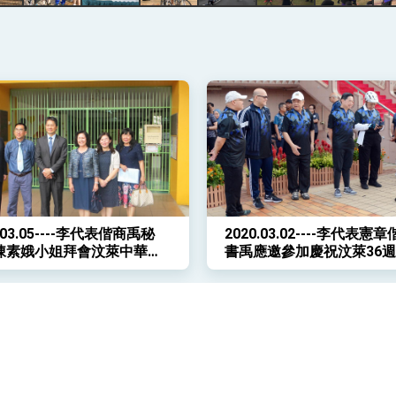
說
 堅持團結 迎風轉型 穩健前行
凰城辦事處」，進一步深化台美交流合作
0.03.05----李代表偕商禹秘
2020.03.02----李代表憲
陳素娥小姐拜會汶萊中華中
書禹應邀參加慶祝汶萊36
慶日蘇丹與民同樂自行車騎
動