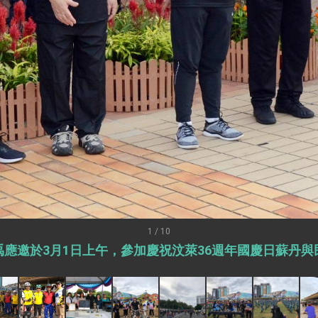
外交部長林佳龍出席《台灣光華雜誌》50週年慶「見證蛻變，分享世界的光華」開幕
會 說明臺美合作三大戰略方向 盼與民主夥伴共同引領 下一個世代的
訪，闡述印太安全局勢，籲深化台印尼半導體供應鏈合作
蓋耶哥訪問團
爾基金會」訪問團一行，深化跨大西洋戰略夥伴關係
時間完成「臺美對等貿易協定」簽署
取得有利戰略地位 全力支持「臺美對等貿易協定」簽署
雄厚數位實力，達成固邦榮邦目標
濟合作策略小組」跨部會會議
1 / 10
應邀於3月1日上午，參加慶祝汶萊36週年國慶日蘇丹
度支持「總合外交」與台歐美日關係深化
總統以「韌性之島，希望之光」為題發表2026新 年談話
記者會 強調以實力守護台海和平 以決心掌握國家命運