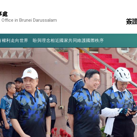
凰城辦事處」，進一步深化台美交流合作
事處
享臺灣經驗為亞太醫療照護發展開創新里程碑
 Office in Brunei Darussalam
簽
亮世界」及「台灣智慧醫療與健康產業展」預告短片，向世界展現台灣守
有權利走向世界 盼與理念相近國家共同維護國際秩序
領
國
行國是訪問
簽
消
構
結、為國家邁出合作第一步
陸
大歷史性突破 總統強調將以3大面向加速臺灣經濟轉型升級 籲請立
%且不疊加 我輸美2072項產品豁免對等關稅
：自由世界 需要台灣，團結合作方能守護繁榮