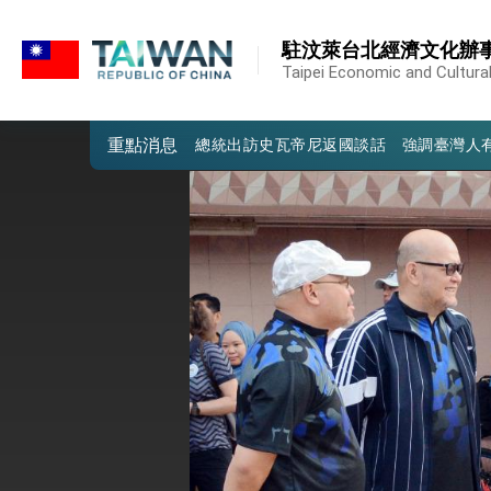
:::
我國政府將在美國亞利桑納州設立「駐鳳
:::
駐汶萊台北經濟文化辦
第一屆亞太在宅醫療大會開幕 總統盼分
Taipei Economic and Cultural
外交部發布WHA文宣影片「台灣醫療點
重點消息
總統出訪史瓦帝尼返國談話 強調臺灣人
堅定走向世界 賴總統抵達史瓦帝尼王國進
總統與五院院長新春茶敘 盼化分歧為團
總統農曆春節談話
台美貿易協議完成簽署達成6大目標、創5
臺美簽署「對等貿易協定」確立對等關稅15
總統接受「法新社」（AFP）專訪內容
外交部長林佳龍於《外交事務》撰文指出