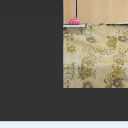
總統主持「台美經濟繁榮夥伴對話」記者
外交部長林佳龍接受印尼「時代雜誌」專
外交部長林佳龍午宴歡迎美國聯邦參議員
外交部長林佳龍接見美國智庫「德國馬歇
臺美經貿談判獲階段性成果 卓揆期勉爭取
卓揆：臺美關稅談判階段性結果有助臺灣
外交部與數位發展部攜手合作，整合台灣
外交部長林佳龍主持第35次「參與亞太經
民調顯示多數國人滿意政府外交表現，高
總統主持「守護民主台灣國安行動方案」