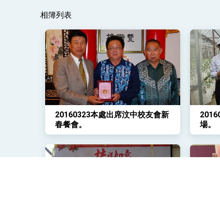
相簿列表
變局中 奮起的新臺灣 總統發表國慶演
總統發表執政周年談話 盼面對未來挑戰
賴總統就職演說影片
總統重要談話
外交部重要言論
20160323本處出席汶中校友會新
201
我國政府將在美國亞利桑納州設立「駐鳳
春餐會。
場。