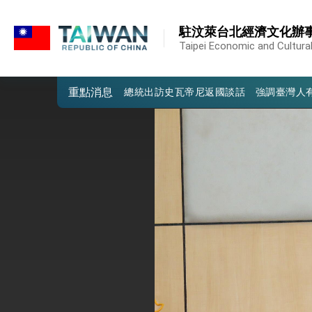
:::
我國政府將在美國亞利桑納州設立「駐鳳
:::
駐汶萊台北經濟文化辦
第一屆亞太在宅醫療大會開幕 總統盼分
Taipei Economic and Cultural
外交部發布WHA文宣影片「台灣醫療點
重點消息
總統出訪史瓦帝尼返國談話 強調臺灣人
堅定走向世界 賴總統抵達史瓦帝尼王國進
總統與五院院長新春茶敘 盼化分歧為團
總統農曆春節談話
台美貿易協議完成簽署達成6大目標、創5
臺美簽署「對等貿易協定」確立對等關稅15
總統接受「法新社」（AFP）專訪內容
外交部長林佳龍於《外交事務》撰文指出