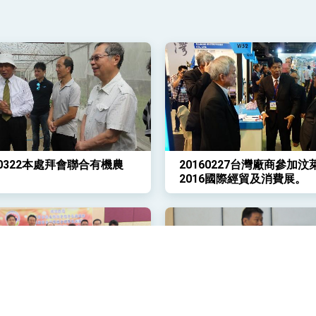
說
 堅持團結 迎風轉型 穩健前行
60322本處拜會聯合有機農
20160227台灣廠商參加汶
凰城辦事處」，進一步深化台美交流合作
2016國際經貿及消費展。