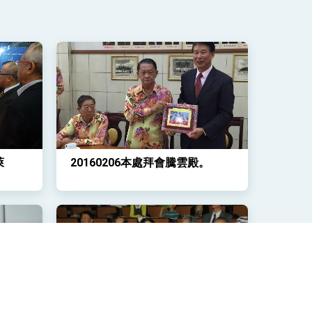
萊
20160206本處拜會騰雲殿。