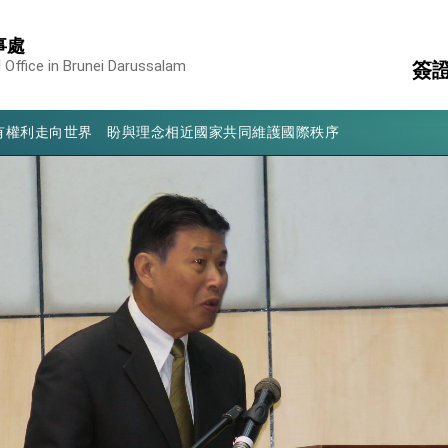
凰城辦事處」，進一步深化台美交流合作
事處
享臺灣經驗為亞太醫療照護發展開創新里程碑
 Office in Brunei Darussalam
簽
亮世界」及「台灣智慧醫療與健康產業展」預告短片，向世界展現台灣守
有權利走向世界 盼與理念相近國家共同維護國際秩序
領
國
行國是訪問
簽
消
構
結、為國家邁出合作第一步
陸
大歷史性突破 總統強調將以3大面向加速臺灣經濟轉型升級 籲請立
%且不疊加 我輸美2072項產品豁免對等關稅
：自由世界 需要台灣，團結合作方能守護繁榮