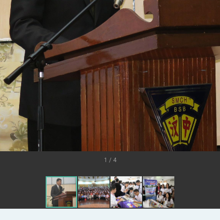
外交部長林佳龍出席《台灣光華雜誌》50週年慶「見證蛻變，分享世界的光華」開幕
會 說明臺美合作三大戰略方向 盼與民主夥伴共同引領 下一個世代的
訪，闡述印太安全局勢，籲深化台印尼半導體供應鏈合作
蓋耶哥訪問團
爾基金會」訪問團一行，深化跨大西洋戰略夥伴關係
時間完成「臺美對等貿易協定」簽署
取得有利戰略地位 全力支持「臺美對等貿易協定」簽署
雄厚數位實力，達成固邦榮邦目標
濟合作策略小組」跨部會會議
1 / 4
度支持「總合外交」與台歐美日關係深化
總統以「韌性之島，希望之光」為題發表2026新 年談話
記者會 強調以實力守護台海和平 以決心掌握國家命運