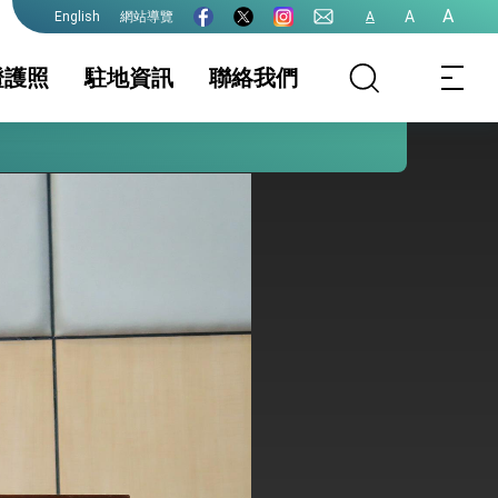
A
A
網站導覽
A
English
證護照
駐地資訊
聯絡我們
護全球健康的創新能量
務服務簡介
家相關資訊
領務新聞與訊息
簽證及入境須知
護照
生活資訊
證
保及性平諮詢機
文件證明
行事曆
台灣地區無戶籍國
民
港澳人士
其他及下載專區
院全力支持並盡速通過