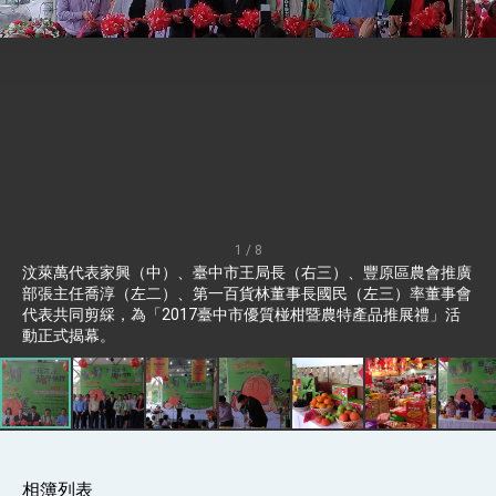
總統接受「法新社」（AFP）專訪內容
外交部長林佳龍於《外交事務》撰文指出：自由
世界 需要台灣，團結合作方能守護繁榮
外交部長林佳龍出席《台灣光華雜誌》50週年慶
「見證蛻變，分享世界的光華」開幕式，期許數
位轉 型迎向下個50年
總統主持「台美經濟繁榮夥伴對話」記者會 說
明臺美合作三大戰略方向 盼與民主夥伴共同引
領 下一個世代的繁榮
外交部長林佳龍接受印尼「時代雜誌」專訪，闡
述印太安全局勢，籲深化台印尼半導體供應鏈合
作
外交部長林佳龍午宴歡迎美國聯邦參議員蓋耶哥
訪問團
1 / 8
外交部長林佳龍接見美國智庫「德國馬歇爾基金
汶萊萬代表家興（中）、臺中市王局長（右三）、豐原區農會推廣
會」訪問團一行，深化跨大西洋戰略夥伴關係
部張主任喬淳（左二）、第一百貨林董事長國民（左三）率董事會
臺美經貿談判獲階段性成果 卓揆期勉爭取時間完
代表共同剪綵，為「2017臺中市優質椪柑暨農特產品推展禮」活
成「臺美對等貿易協定」簽署
動正式揭幕。
卓揆：臺美關稅談判階段性結果有助臺灣取得有
利戰略地位 全力支持「臺美對等貿易協定」簽署
外交部與數位發展部攜手合作，整合台灣雄厚數
位實力，達成固邦榮邦目標
外交部長林佳龍主持第35次「參與亞太經濟合作
策略小組」跨部會會議
民調顯示多數國人滿意政府外交表現，高度支持
相簿列表