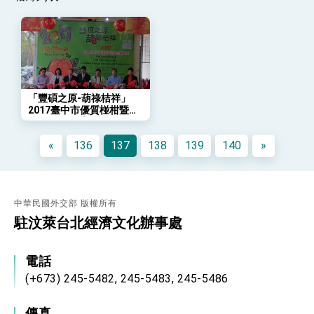
「總合外交」與台歐美日關係深化
總統以「韌性之島，希望之光」為題發表2026新
年談話
總統主持「守護民主台灣國安行動方案」記者
會 強調以實力守護台海和平 以決心掌握國家
命運
變局中 奮起的新臺灣 總統發表國慶演說
「豐碩之原-葫祿桔祥」
總統發表執政周年談話 盼面對未來挑戰 堅持
2017臺中市優質椪柑暨農
團結 迎風轉型 穩健前行
特產品推展禮
賴總統就職演說影片
«
136
137
138
139
140
»
總統重要談話
外交部重要言論
中華民國外交部 版權所有
我國政府將在美國亞利桑納州設立「駐鳳凰城辦
駐汶萊台北經濟文化辦事處
事處」，進一步深化台美交流合作
電話
(+673) 245-5482, 245-5483, 245-5486
傳真