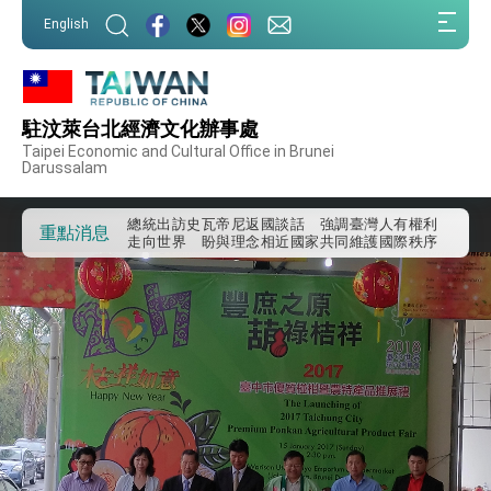
:::
English
:::
外交部重要言論
我國政府將在美國亞利桑納州設立「駐鳳凰城辦
事處」，進一步深化台美交流合作
駐汶萊台北經濟文化辦事處
第一屆亞太在宅醫療大會開幕 總統盼分享臺灣
Taipei Economic and Cultural Office in Brunei
經驗為亞太醫療照護發展開創新里程碑
Darussalam
外交部發布WHA文宣影片「台灣醫療點亮世界」
及「台灣智慧醫療與健康產業展」預告短片，向
世界展現台灣守護全球健康的創新能量
總統出訪史瓦帝尼返國談話 強調臺灣人有權利
重點消息
走向世界 盼與理念相近國家共同維護國際秩序
堅定走向世界 賴總統抵達史瓦帝尼王國進行國是
訪問
總統與五院院長新春茶敘 盼化分歧為團結、為
國家邁出合作第一步
總統農曆春節談話
台美貿易協議完成簽署達成6大目標、創5大歷史
性突破 總統強調將以3大面向加速臺灣經濟轉型
升級 籲請立院全力支持並盡速通過
臺美簽署「對等貿易協定」確立對等關稅15%且不
疊加 我輸美2072項產品豁免對等關稅