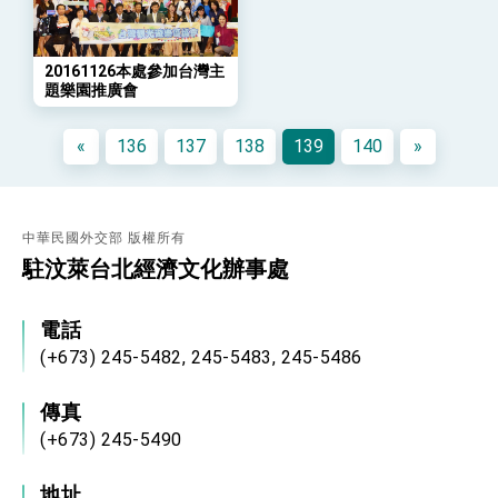
「總合外交」與台歐美日關係深化
總統以「韌性之島，希望之光」為題發表2026新
年談話
20161126本處參加台灣主
總統主持「守護民主台灣國安行動方案」記者
題樂園推廣會
會 強調以實力守護台海和平 以決心掌握國家
命運
變局中 奮起的新臺灣 總統發表國慶演說
«
136
137
138
139
140
»
總統發表執政周年談話 盼面對未來挑戰 堅持
團結 迎風轉型 穩健前行
賴總統就職演說影片
中華民國外交部 版權所有
總統重要談話
駐汶萊台北經濟文化辦事處
外交部重要言論
電話
我國政府將在美國亞利桑納州設立「駐鳳凰城辦
(+673) 245-5482, 245-5483, 245-5486
事處」，進一步深化台美交流合作
傳真
(+673) 245-5490
地址