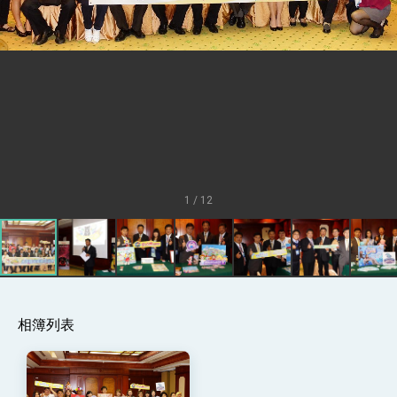
總統接受「法新社」（AFP）專訪內容
外交部長林佳龍於《外交事務》撰文指出：自由
世界 需要台灣，團結合作方能守護繁榮
外交部長林佳龍出席《台灣光華雜誌》50週年慶
「見證蛻變，分享世界的光華」開幕式，期許數
位轉 型迎向下個50年
總統主持「台美經濟繁榮夥伴對話」記者會 說
明臺美合作三大戰略方向 盼與民主夥伴共同引
領 下一個世代的繁榮
外交部長林佳龍接受印尼「時代雜誌」專訪，闡
述印太安全局勢，籲深化台印尼半導體供應鏈合
作
外交部長林佳龍午宴歡迎美國聯邦參議員蓋耶哥
訪問團
1 / 12
外交部長林佳龍接見美國智庫「德國馬歇爾基金
會」訪問團一行，深化跨大西洋戰略夥伴關係
臺美經貿談判獲階段性成果 卓揆期勉爭取時間完
成「臺美對等貿易協定」簽署
卓揆：臺美關稅談判階段性結果有助臺灣取得有
利戰略地位 全力支持「臺美對等貿易協定」簽署
外交部與數位發展部攜手合作，整合台灣雄厚數
相簿列表
位實力，達成固邦榮邦目標
外交部長林佳龍主持第35次「參與亞太經濟合作
策略小組」跨部會會議
民調顯示多數國人滿意政府外交表現，高度支持