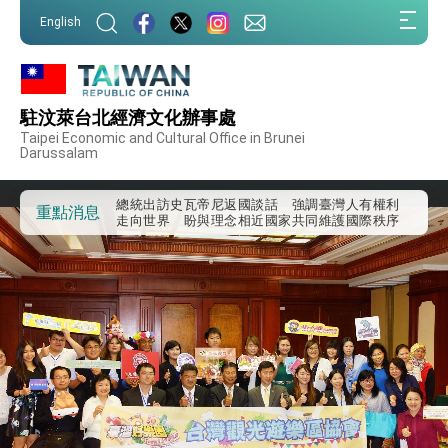
:::
English
:::
外交部重要言論
我國政府將在美國亞利桑納州設立「駐鳳凰城辦
事處」，進一步深化台美交流合作
駐汶萊台北經濟文化辦事處
第一屆亞太在宅醫療大會開幕 總統盼分享臺灣
Taipei Economic and Cultural Office in Brunei
經驗為亞太醫療照護發展開創新里程碑
Darussalam
外交部發布WHA文宣影片「台灣醫療點亮世界」
及「台灣智慧醫療與健康產業展」預告短片，向
世界展現台灣守護全球健康的創新能量
總統出訪史瓦帝尼返國談話 強調臺灣人有權利
重點消息
走向世界 盼與理念相近國家共同維護國際秩序
堅定走向世界 賴總統抵達史瓦帝尼王國進行國是
訪問
總統與五院院長新春茶敘 盼化分歧為團結、為
國家邁出合作第一步
總統農曆春節談話
台美貿易協議完成簽署達成6大目標、創5大歷史
性突破 總統強調將以3大面向加速臺灣經濟轉型
升級 籲請立院全力支持並盡速通過
臺美簽署「對等貿易協定」確立對等關稅15%且不
疊加 我輸美2072項產品豁免對等關稅