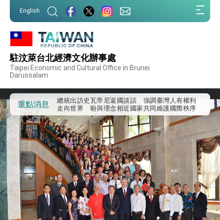
:::
English
:::
外交部重要言論
我國政府將在美國亞利桑納州設立「駐鳳凰城辦
事處」，進一步深化台美交流合作
駐汶萊台北經濟文化辦事處
第一屆亞太在宅醫療大會開幕 總統盼分享臺灣
Taipei Economic and Cultural Office in Brunei
經驗為亞太醫療照護發展開創新里程碑
Darussalam
外交部發布WHA文宣影片「台灣醫療點亮世界」
及「台灣智慧醫療與健康產業展」預告短片，向
世界展現台灣守護全球健康的創新能量
總統出訪史瓦帝尼返國談話 強調臺灣人有權利
重點消息
走向世界 盼與理念相近國家共同維護國際秩序
堅定走向世界 賴總統抵達史瓦帝尼王國進行國是
訪問
總統與五院院長新春茶敘 盼化分歧為團結、為
國家邁出合作第一步
總統農曆春節談話
台美貿易協議完成簽署達成6大目標、創5大歷史
性突破 總統強調將以3大面向加速臺灣經濟轉型
升級 籲請立院全力支持並盡速通過
臺美簽署「對等貿易協定」確立對等關稅15%且不
疊加 我輸美2072項產品豁免對等關稅