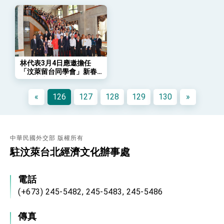
「總合外交」與台歐美日關係深化
總統以「韌性之島，希望之光」為題發表2026新
年談話
總統主持「守護民主台灣國安行動方案」記者
會 強調以實力守護台海和平 以決心掌握國家
命運
變局中 奮起的新臺灣 總統發表國慶演說
林代表3月4日應邀擔任
「汶萊留台同學會」新春
總統發表執政周年談話 盼面對未來挑戰 堅持
聯歡主賓，與該會會員暨
團結 迎風轉型 穩健前行
眷屬及受邀賓客合影。
«
126
127
128
129
130
»
賴總統就職演說影片
總統重要談話
外交部重要言論
中華民國外交部 版權所有
駐汶萊台北經濟文化辦事處
我國政府將在美國亞利桑納州設立「駐鳳凰城辦
事處」，進一步深化台美交流合作
電話
(+673) 245-5482, 245-5483, 245-5486
傳真