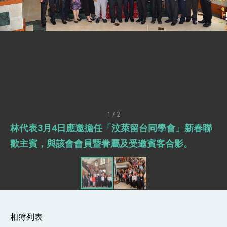
總統接受「法新社」（AFP）專訪內容
外交部長林佳龍於《外交事務》撰文指出：自由
世界 需要台灣，團結合作方能守護繁榮
外交部長林佳龍出席《台灣光華雜誌》50週年慶
「見證蛻變，分享世界的光華」開幕式，期許數
位轉 型迎向下個50年
總統主持「台美經濟繁榮夥伴對話」記者會 說
明臺美合作三大戰略方向 盼與民主夥伴共同引
領 下一個世代的繁榮
外交部長林佳龍接受印尼「時代雜誌」專訪，闡
述印太安全局勢，籲深化台印尼半導體供應鏈合
作
外交部長林佳龍午宴歡迎美國聯邦參議員蓋耶哥
訪問團
1 / 2
外交部長林佳龍接見美國智庫「德國馬歇爾基金
林代表3月4日應邀擔任「汶萊留台同學會」新春聯
會」訪問團一行，深化跨大西洋戰略夥伴關係
臺美經貿談判獲階段性成果 卓揆期勉爭取時間完
歡主賓，與該會會員暨眷屬及受邀賓客合影。
成「臺美對等貿易協定」簽署
卓揆：臺美關稅談判階段性結果有助臺灣取得有
利戰略地位 全力支持「臺美對等貿易協定」簽署
外交部與數位發展部攜手合作，整合台灣雄厚數
位實力，達成固邦榮邦目標
外交部長林佳龍主持第35次「參與亞太經濟合作
策略小組」跨部會會議
相簿列表
民調顯示多數國人滿意政府外交表現，高度支持