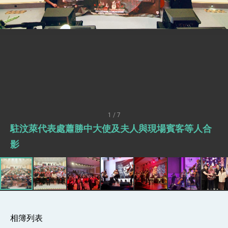
總統接受「法新社」（AFP）專訪內容
外交部長林佳龍於《外交事務》撰文指出：自由
世界 需要台灣，團結合作方能守護繁榮
外交部長林佳龍出席《台灣光華雜誌》50週年慶
「見證蛻變，分享世界的光華」開幕式，期許數
位轉 型迎向下個50年
總統主持「台美經濟繁榮夥伴對話」記者會 說
明臺美合作三大戰略方向 盼與民主夥伴共同引
領 下一個世代的繁榮
外交部長林佳龍接受印尼「時代雜誌」專訪，闡
述印太安全局勢，籲深化台印尼半導體供應鏈合
作
外交部長林佳龍午宴歡迎美國聯邦參議員蓋耶哥
訪問團
1 / 7
外交部長林佳龍接見美國智庫「德國馬歇爾基金
駐汶萊代表處蕭勝中大使及夫人與現場賓客等人合
會」訪問團一行，深化跨大西洋戰略夥伴關係
臺美經貿談判獲階段性成果 卓揆期勉爭取時間完
影
成「臺美對等貿易協定」簽署
卓揆：臺美關稅談判階段性結果有助臺灣取得有
利戰略地位 全力支持「臺美對等貿易協定」簽署
外交部與數位發展部攜手合作，整合台灣雄厚數
位實力，達成固邦榮邦目標
外交部長林佳龍主持第35次「參與亞太經濟合作
策略小組」跨部會會議
相簿列表
民調顯示多數國人滿意政府外交表現，高度支持