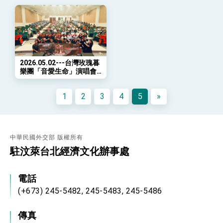
「總合外交」與台歐美日關係深化
總統以「韌性之島，希望之光」為題發表2026新
年談話
總統主持「守護民主台灣國安行動方案」記者
會 強調以實力守護台海和平 以決心掌握國家
命運
變局中 奮起的新臺灣 總統發表國慶演說
2026.05.02---台灣玫瑰暮
樂團「音愛生命」演唱會-
總統發表執政周年談話 盼面對未來挑戰 堅持
汶萊馬來奕溫暖登場
團結 迎風轉型 穩健前行
1
2
3
4
5
»
賴總統就職演說影片
總統重要談話
外交部重要言論
中華民國外交部 版權所有
駐汶萊台北經濟文化辦事處
我國政府將在美國亞利桑納州設立「駐鳳凰城辦
事處」，進一步深化台美交流合作
電話
(+673) 245-5482, 245-5483, 245-5486
傳真