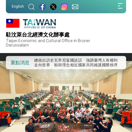
:::
English
:::
外交部重要言論
我國政府將在美國亞利桑納州設立「駐鳳凰城辦
事處」，進一步深化台美交流合作
駐汶萊台北經濟文化辦事處
第一屆亞太在宅醫療大會開幕 總統盼分享臺灣
Taipei Economic and Cultural Office in Brunei
經驗為亞太醫療照護發展開創新里程碑
Darussalam
外交部發布WHA文宣影片「台灣醫療點亮世界」
及「台灣智慧醫療與健康產業展」預告短片，向
世界展現台灣守護全球健康的創新能量
總統出訪史瓦帝尼返國談話 強調臺灣人有權利
重點消息
走向世界 盼與理念相近國家共同維護國際秩序
堅定走向世界 賴總統抵達史瓦帝尼王國進行國是
訪問
總統與五院院長新春茶敘 盼化分歧為團結、為
國家邁出合作第一步
總統農曆春節談話
台美貿易協議完成簽署達成6大目標、創5大歷史
性突破 總統強調將以3大面向加速臺灣經濟轉型
升級 籲請立院全力支持並盡速通過
臺美簽署「對等貿易協定」確立對等關稅15%且不
疊加 我輸美2072項產品豁免對等關稅