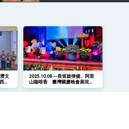
經濟文
2025.10.08---長笛旋律揚、阿里
西區
山咖啡香 臺灣國慶晚會展現多
元風采-