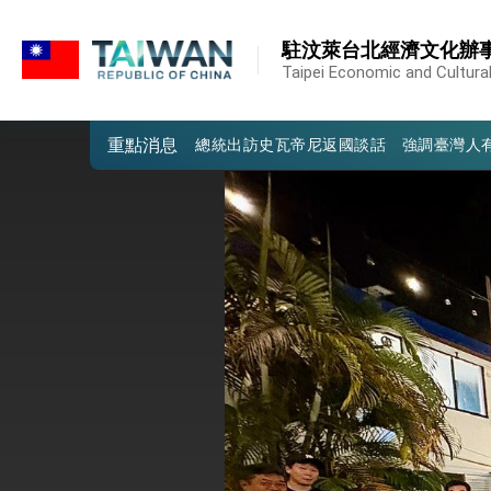
:::
我國政府將在美國亞利桑納州設立「駐鳳
:::
駐汶萊台北經濟文化辦
第一屆亞太在宅醫療大會開幕 總統盼分
Taipei Economic and Cultural
外交部發布WHA文宣影片「台灣醫療點
重點消息
總統出訪史瓦帝尼返國談話 強調臺灣人
堅定走向世界 賴總統抵達史瓦帝尼王國進
總統與五院院長新春茶敘 盼化分歧為團
總統農曆春節談話
台美貿易協議完成簽署達成6大目標、創5
臺美簽署「對等貿易協定」確立對等關稅15
總統接受「法新社」（AFP）專訪內容
外交部長林佳龍於《外交事務》撰文指出