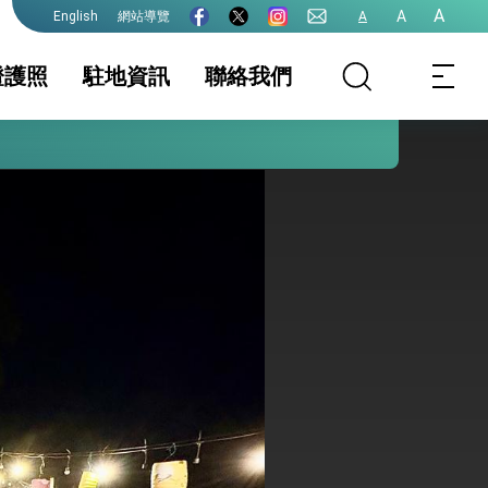
A
A
網站導覽
A
English
證護照
駐地資訊
聯絡我們
護全球健康的創新能量
務服務簡介
家相關資訊
領務新聞與訊息
簽證及入境須知
護照
生活資訊
證
保及性平諮詢機
文件證明
行事曆
台灣地區無戶籍國
民
港澳人士
其他及下載專區
院全力支持並盡速通過