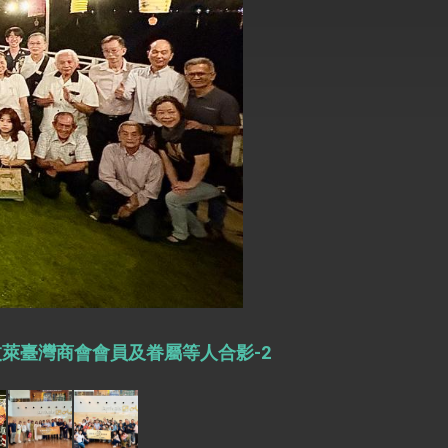
式，期許數位轉 型迎向下個50年
繁榮
萊臺灣商會會員及眷屬等人合影-2