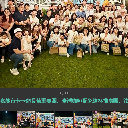
外交部長林佳龍出席《台灣光華雜誌》50週年慶「見證蛻變，分享世界的光華」開幕
會 說明臺美合作三大戰略方向 盼與民主夥伴共同引領 下一個世代的
訪，闡述印太安全局勢，籲深化台印尼半導體供應鏈合作
蓋耶哥訪問團
爾基金會」訪問團一行，深化跨大西洋戰略夥伴關係
時間完成「臺美對等貿易協定」簽署
取得有利戰略地位 全力支持「臺美對等貿易協定」簽署
雄厚數位實力，達成固邦榮邦目標
濟合作策略小組」跨部會會議
1 / 11
嘉義市卡卡頌長笛重奏團、臺灣咖啡配瓷繪杯推廣團、汶
度支持「總合外交」與台歐美日關係深化
總統以「韌性之島，希望之光」為題發表2026新 年談話
記者會 強調以實力守護台海和平 以決心掌握國家命運