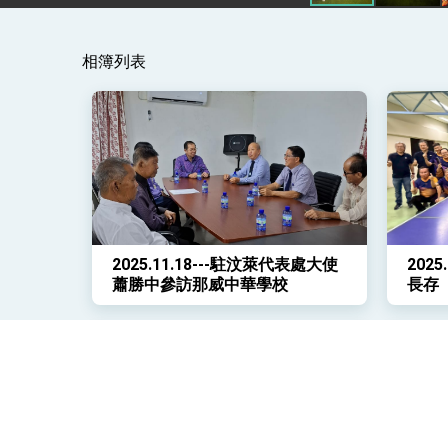
變局中 奮起的新臺灣 總統發表國慶演
相簿列表
總統發表執政周年談話 盼面對未來挑戰
賴總統就職演說影片
總統重要談話
外交部重要言論
我國政府將在美國亞利桑納州設立「駐鳳
2025.11.18---駐汶萊代表處大使
202
蕭勝中參訪那威中華學校
長存