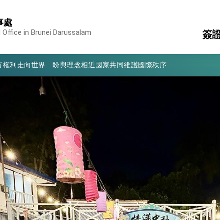
凰城辦事處」，進一步深化台美交流合作
事處
享臺灣經驗為亞太醫療照護發展開創新里程碑
 Office in Brunei Darussalam
簽
亮世界」及「台灣智慧醫療與健康產業展」預告短片，向世界展現台灣守
有權利走向世界 盼與理念相近國家共同維護國際秩序
領
國
行國是訪問
簽
消
構
結、為國家邁出合作第一步
陸
大歷史性突破 總統強調將以3大面向加速臺灣經濟轉型升級 籲請立
%且不疊加 我輸美2072項產品豁免對等關稅
：自由世界 需要台灣，團結合作方能守護繁榮