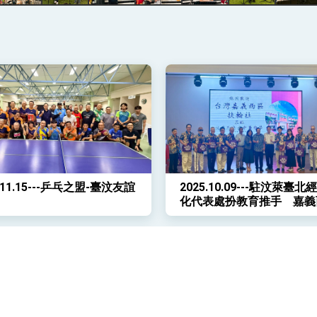
說
 堅持團結 迎風轉型 穩健前行
凰城辦事處」，進一步深化台美交流合作
5.11.15---乒乓之盟-臺汶友誼
2025.10.09---駐汶萊臺北
化代表處扮教育推手 嘉義
扶輪社捐贈奕中教育基金