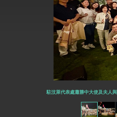
總統主持「台美經濟繁榮夥伴對話」記者
外交部長林佳龍接受印尼「時代雜誌」專
外交部長林佳龍午宴歡迎美國聯邦參議員
外交部長林佳龍接見美國智庫「德國馬歇
臺美經貿談判獲階段性成果 卓揆期勉爭取
卓揆：臺美關稅談判階段性結果有助臺灣
外交部與數位發展部攜手合作，整合台灣
外交部長林佳龍主持第35次「參與亞太經
駐汶萊代表處蕭勝中大使及夫人與
民調顯示多數國人滿意政府外交表現，高
總統主持「守護民主台灣國安行動方案」