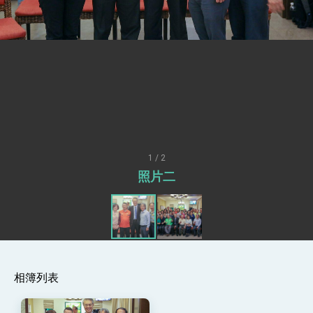
總統接受「法新社」（AFP）專訪內容
外交部長林佳龍於《外交事務》撰文指出：自由
世界 需要台灣，團結合作方能守護繁榮
外交部長林佳龍出席《台灣光華雜誌》50週年慶
「見證蛻變，分享世界的光華」開幕式，期許數
位轉 型迎向下個50年
總統主持「台美經濟繁榮夥伴對話」記者會 說
明臺美合作三大戰略方向 盼與民主夥伴共同引
領 下一個世代的繁榮
外交部長林佳龍接受印尼「時代雜誌」專訪，闡
述印太安全局勢，籲深化台印尼半導體供應鏈合
作
外交部長林佳龍午宴歡迎美國聯邦參議員蓋耶哥
訪問團
1 / 2
外交部長林佳龍接見美國智庫「德國馬歇爾基金
照片二
會」訪問團一行，深化跨大西洋戰略夥伴關係
臺美經貿談判獲階段性成果 卓揆期勉爭取時間完
成「臺美對等貿易協定」簽署
卓揆：臺美關稅談判階段性結果有助臺灣取得有
利戰略地位 全力支持「臺美對等貿易協定」簽署
外交部與數位發展部攜手合作，整合台灣雄厚數
位實力，達成固邦榮邦目標
相簿列表
外交部長林佳龍主持第35次「參與亞太經濟合作
策略小組」跨部會會議
民調顯示多數國人滿意政府外交表現，高度支持