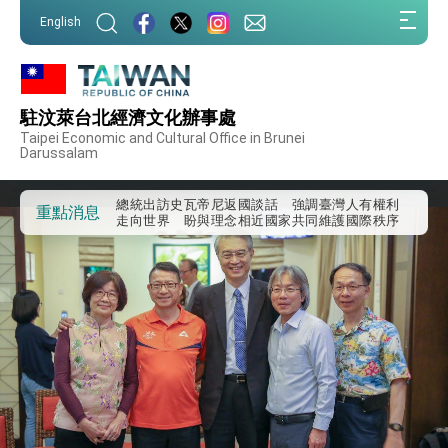
:::
English
:::
外交部重要言論
我國政府將在美國亞利桑納州設立「駐鳳凰城辦
事處」，進一步深化台美交流合作
駐汶萊台北經濟文化辦事處
第一屆亞太在宅醫療大會開幕 總統盼分享臺灣
Taipei Economic and Cultural Office in Brunei
經驗為亞太醫療照護發展開創新里程碑
Darussalam
外交部發布WHA文宣影片「台灣醫療點亮世界」
及「台灣智慧醫療與健康產業展」預告短片，向
世界展現台灣守護全球健康的創新能量
總統出訪史瓦帝尼返國談話 強調臺灣人有權利
重點消息
走向世界 盼與理念相近國家共同維護國際秩序
堅定走向世界 賴總統抵達史瓦帝尼王國進行國是
訪問
總統與五院院長新春茶敘 盼化分歧為團結、為
國家邁出合作第一步
總統農曆春節談話
台美貿易協議完成簽署達成6大目標、創5大歷史
性突破 總統強調將以3大面向加速臺灣經濟轉型
升級 籲請立院全力支持並盡速通過
臺美簽署「對等貿易協定」確立對等關稅15%且不
疊加 我輸美2072項產品豁免對等關稅