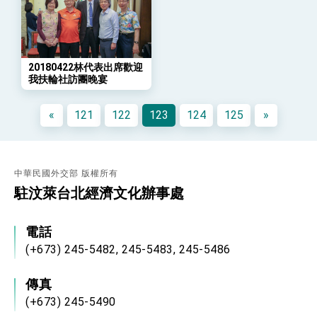
「總合外交」與台歐美日關係深化
總統以「韌性之島，希望之光」為題發表2026新
年談話
總統主持「守護民主台灣國安行動方案」記者
會 強調以實力守護台海和平 以決心掌握國家
20180422林代表出席歡迎
命運
我扶輪社訪團晚宴
變局中 奮起的新臺灣 總統發表國慶演說
總統發表執政周年談話 盼面對未來挑戰 堅持
«
121
122
123
124
125
»
團結 迎風轉型 穩健前行
賴總統就職演說影片
總統重要談話
中華民國外交部 版權所有
駐汶萊台北經濟文化辦事處
外交部重要言論
我國政府將在美國亞利桑納州設立「駐鳳凰城辦
事處」，進一步深化台美交流合作
電話
(+673) 245-5482, 245-5483, 245-5486
傳真
(+673) 245-5490