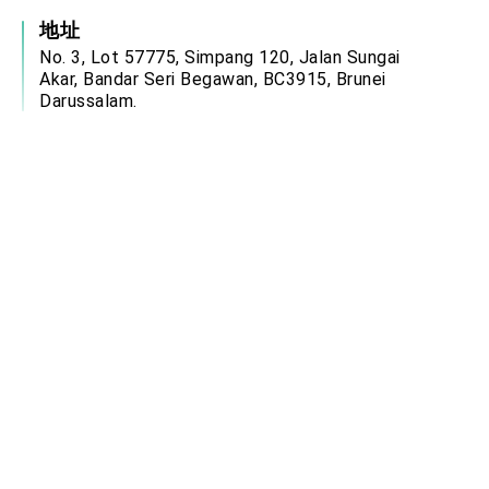
地址
No. 3, Lot 57775, Simpang 120, Jalan Sungai
Akar, Bandar Seri Begawan, BC3915, Brunei
Darussalam.
服務時間
週一至週四：08:00－12:00、13:00－17:00
週五：08:00－12:00、14:00－17:00
(國定假日除外)
電郵信箱
brn@mofa.gov.tw
中華民國駐外單位網站連結
政府網站資料開放宣告